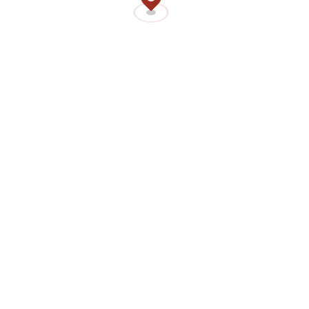
ne.
ook of Dead
e ohne Geld-Einsatz gespielt werden kann.
he Maximalgewinne durch Multiplikatoren.